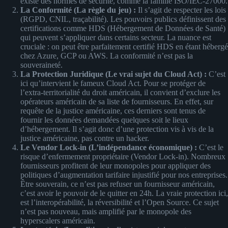
existe des normes de sécurité, comme la famille ISO/IEC-27000.
La Conformité (La règle du jeu) :
Il s’agit de respecter les lois
(RGPD, CNIL, traçabilité). Les pouvoirs publics définissent des
certifications comme HDS (Hébergement de Données de Santé)
qui peuvent s’appliquer dans certains secteur. La nuance est
cruciale : on peut être parfaitement certifié HDS en étant hébergé
chez Azure, GCP ou AWS. La conformité n’est pas la
souveraineté.
La Protection Juridique (Le vrai sujet du Cloud Act) :
C’est
ici qu’intervient le fameux Cloud Act. Pour se protéger de
l’extra-territorialité du droit américain, il convient d’exclure les
opérateurs américain de sa liste de fournisseurs. En effet, sur
requête de la justice américaine, ces derniers sont tenus de
fournir les données demandées quelques soit le lieux
d’hébergement. Il s’agit donc d’une protection vis à vis de la
justice américaine, pas contre un hacker.
Le Vendor Lock-in (L’indépendance économique) :
C’est le
risque d’enfermement propriétaire (Vendor Lock-in). Nombreux
fournisseurs profitent de leur monopoles pour appliquer des
politiques d’augmentation tarifaire injustifié pour nos entreprises.
Être souverain, ce n’est pas refuser un fournisseur américain,
c’est avoir le pouvoir de le quitter en 24h. La vraie protection ici,
est l’interopérabilité, la réversibilité et l’Open Source. Ce sujet
n’est pas nouveau, mais amplifié par le monopole des
hyperscalers américain.