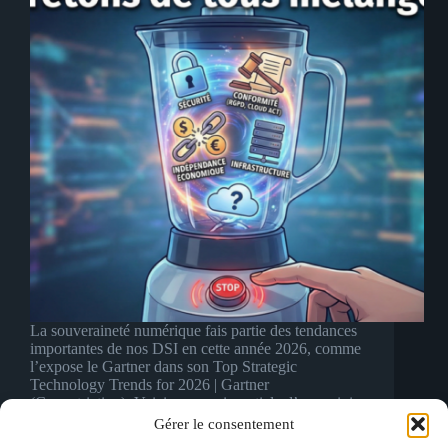
La souveraineté numérique fais partie des tendances
importantes de nos DSI en cette année 2026, comme
l’expose le Gartner dans son Top Strategic
Technology Trends for 2026 | Gartner
(Geopatriation). Voici un premier article d’une mini-
série sur le sujet. Le…
Gérer le consentement
vincent
18 mars 2026