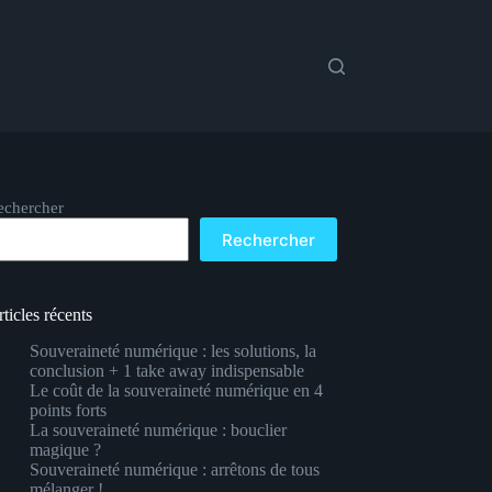
echercher
Rechercher
ticles récents
Souveraineté numérique : les solutions, la
conclusion + 1 take away indispensable
Le coût de la souveraineté numérique en 4
points forts
La souveraineté numérique : bouclier
magique ?
Souveraineté numérique : arrêtons de tous
mélanger !