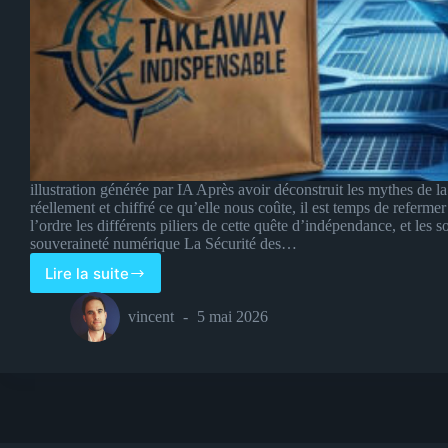
illustration générée par IA Après avoir déconstruit les mythes de l
réellement et chiffré ce qu’elle nous coûte, il est temps de referme
l’ordre les différents piliers de cette quête d’indépendance, et les s
souveraineté numérique La Sécurité des…
Lire la suite
Souveraineté
numérique
vincent
5 mai 2026
:
les
solutions,
la
conclusion
+
1