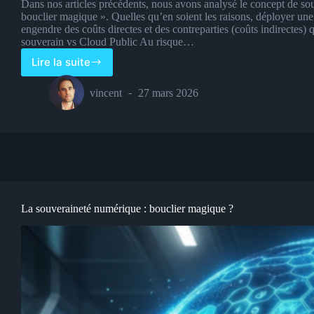
Dans nos articles précédents, nous avons analysé le concept de so
bouclier magique ». Quelles qu’en soient les raisons, déployer une
engendre des coûts directes et des contreparties (coûts indirectes
souverain vs Cloud Public Au risque…
Lire la suite
Le
coût
vincent
27 mars 2026
de
la
souveraineté
numérique
en
4
points
forts
La souveraineté numérique : bouclier magique ?