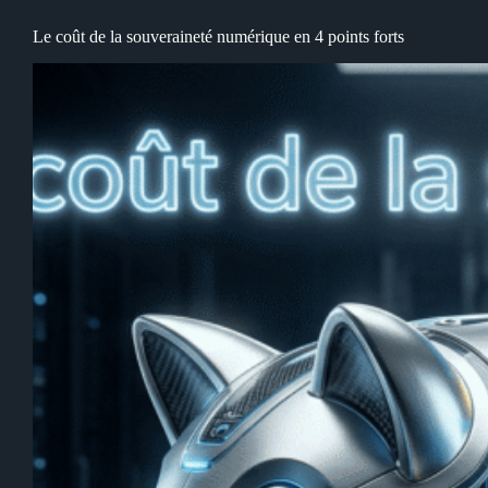
take
away
Le coût de la souveraineté numérique en 4 points forts
indispensable