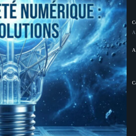
C
A
A
C