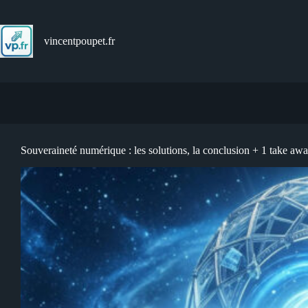
Passer
au
contenu
vincentpoupet.fr
Souveraineté numérique : les solutions, la conclusion + 1 take aw