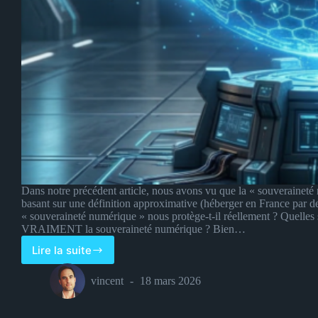
Dans notre précédent article, nous avons vu que la « souveraineté 
basant sur une définition approximative (héberger en France par de
« souveraineté numérique » nous protège-t-il réellement ? Quelles 
VRAIMENT la souveraineté numérique ? Bien…
Lire la suite
La
souveraineté
vincent
18 mars 2026
numérique
:
bouclier